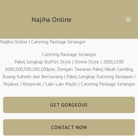
Skip
to
Najiha Online
content
Najiha Online | Catering Package Selangor
Catering Package Selangor
Pakej Lengkap Buffet Style | Dome Style | 2000,1500
1000,500,300,200,100pax, Dengan Tawaran Pakej Nikah Sanding,
Ruang Kahwin dan Bertunang | Pakej Lengkap Katering Kerajaan /
Pejabat / Korporat / Lain-Lain Majlis | Catering Package Selangor
GET GORGEOUS
CONTACT NOW