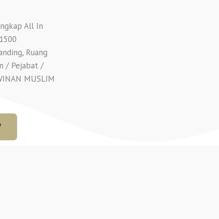
ngkap All In
,1500
anding, Ruang
 / Pejabat /
AHWINAN MUSLIM
W