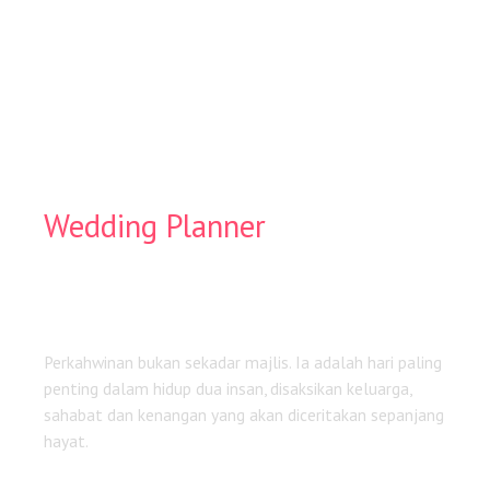
Wedding Planner
Kenapa Pilih Pakej Perkahwinan Lengkap Cinta By The
Lake?
Perkahwinan bukan sekadar majlis. Ia adalah hari paling
penting dalam hidup dua insan, disaksikan keluarga,
sahabat dan kenangan yang akan diceritakan sepanjang
hayat.