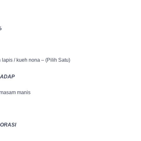
%
 lapis / kueh nona – (Pilih Satu)
RADAP
k masam manis
KORASI