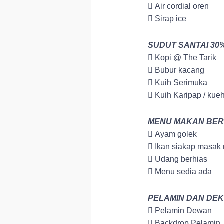
 Air cordial oren
 Sirap ice
SUDUT SANTAI 30
 Kopi @ The Tarik
 Bubur kacang
 Kuih Serimuka
 Kuih Karipap / kueh
MENU MAKAN BE
 Ayam golek
 Ikan siakap masa
 Udang berhias
 Menu sedia ada
PELAMIN DAN DE
 Pelamin Dewan
 Backdrop Pelamin