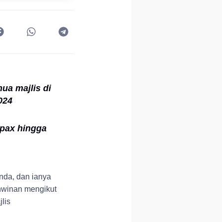
ua majlis di
024
0pax hingga
nda, dan ianya
hwinan mengikut
lis