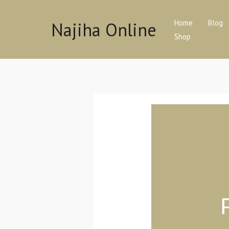
Skip
to
Najiha Online
Home
Blog
content
Shop