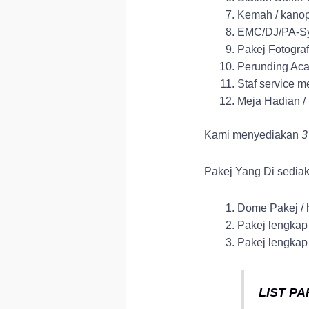
Kemah / kanop
EMC/DJ/PA-S
Pakej Fotograf
Perunding Aca
Staf service 
Meja Hadian / 
Kami menyediakan
3
Pakej Yang Di sedia
Dome Pakej / 
Pakej lengkap
Pakej lengka
LIST P