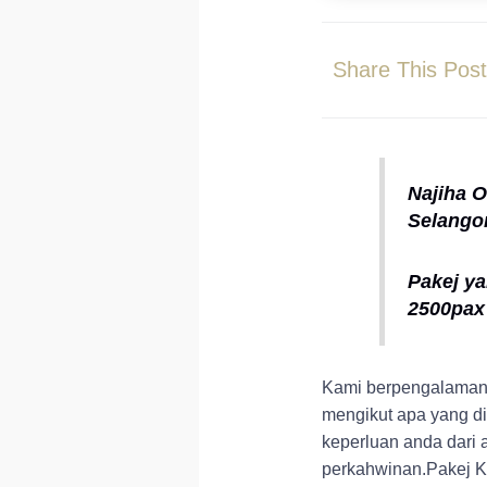
Share This Pos
Najiha O
Selangor
Pakej y
2500pax
Kami berpengalaman 
mengikut apa yang d
keperluan anda dari 
perkahwinan.Pakej K