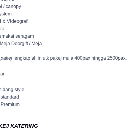
i / canopy
ystem
i & Videografi
ra
memakai seragam
Meja Doorgift / Meja
 pakej
lengkap all in utk pakej mula 400pax hingga 2500pax.
kan
hidang style
 standard
p Premium
AKEJ KATERING