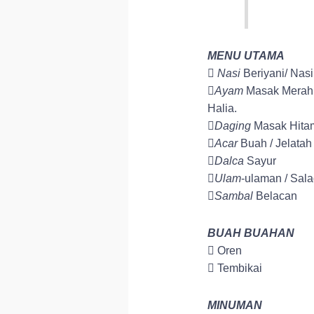
MENU UTAMA

Nasi
Beriyani/ Nasi

Ayam
Masak Merah 
Halia.

Daging
Masak Hitam

Acar
Buah / Jelatah

Dalca
Sayur

Ulam
-ulaman / Sal

Sambal
Belacan
BUAH BUAHAN
 Oren
 Tembikai
MINUMAN