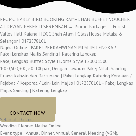
PROMO EARLY BIRD BOOKING RAMADHAN BUFFET VOUCHER
AT DEWAN PEKERTI SEREMBAN → Promo Packages – Forest
Valley Hall Kajang | IDCC Shah Alam | GlassHouse Melaka &
Selangor | 0172578101
Najiha Online | PAKEJ PERKAHWINAN MUSLIM LENGKAP
Pakej Lengkap Majlis Sanding | Katering Lengkap
Pakej Lengkap Buffet Style | Dome Style | 2000,1500
1000,500,300,200,100pax, Dengan Tawaran Pakej Nikah Sanding,
Ruang Kahwin dan Bertunang | Pakej Lengkap Katering Kerajaan /
Pejabat / Korporat / Lain-Lain Majlis | 0172578101 –Pakej Lengkap
Majlis Sanding | Katering Lengkap
GET GORGEOUS
CONTACT NOW
Selamat Datang
Wedding Planner Najiha Online
Event type : Annual Dinner, Annual General Meeting (AGM),