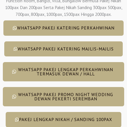
Function Room, Banglo, Villa, Bungalow Bermula Pakej Nikah
100pax Dan 200pax Serta Pakej Nikah Sanding 300pax 500pax,
700pax, 800pax, 1000pax, 1500pax Hingga 2000pax.
WHATSAPP PAKEJ KATERING PERKAHWINAN
WHATSAPP PAKEJ KATERING MAJLIS-MAJLIS
WHATSAPP PAKEJ LENGKAP PERKAHWINAN
TERMASUK DEWAN / HALL
WHATSAPP PAKEJ PROMO NIGHT WEDDING
DEWAN PEKERTI SEREMBAN
PAKEJ LENGKAP NIKAH / SANDING 100PAX