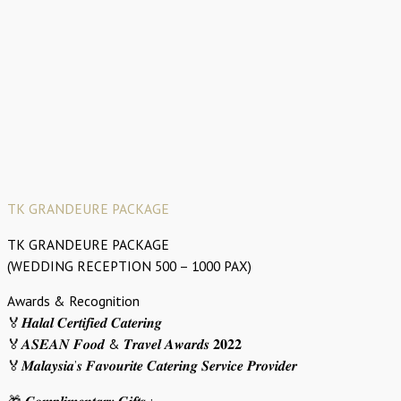
TK GRANDEURE PACKAGE
TK GRANDEURE PACKAGE
(WEDDING RECEPTION 500 – 1000 PAX)
Awards & Recognition
🏅𝑯𝒂𝒍𝒂𝒍 𝑪𝒆𝒓𝒕𝒊𝒇𝒊𝒆𝒅 𝑪𝒂𝒕𝒆𝒓𝒊𝒏𝒈
🏅𝑨𝑺𝑬𝑨𝑵 𝑭𝒐𝒐𝒅 & 𝑻𝒓𝒂𝒗𝒆𝒍 𝑨𝒘𝒂𝒓𝒅𝒔 𝟐𝟎𝟐𝟐
🏅𝑴𝒂𝒍𝒂𝒚𝒔𝒊𝒂’𝒔 𝑭𝒂𝒗𝒐𝒖𝒓𝒊𝒕𝒆 𝑪𝒂𝒕𝒆𝒓𝒊𝒏𝒈 𝑺𝒆𝒓𝒗𝒊𝒄𝒆 𝑷𝒓𝒐𝒗𝒊𝒅𝒆𝒓
🎁 𝑪𝒐𝒎𝒑𝒍𝒊𝒎𝒆𝒏𝒕𝒂𝒓𝒚 𝑮𝒊𝒇𝒕𝒔 :