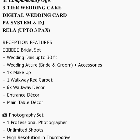
𝟑-𝐓𝐈𝐄𝐑 𝐖𝐄𝐃𝐃𝐈𝐍𝐆 𝐂𝐀𝐊𝐄
𝐃𝐈𝐆𝐈𝐓𝐀𝐋 𝐖𝐄𝐃𝐃𝐈𝐍𝐆 𝐂𝐀𝐑𝐃
𝐏𝐀 𝐒𝐘𝐒𝐓𝐄𝐌 & 𝐃𝐉
𝐑𝐄𝐋𝐀 (𝐔𝐏𝐓𝐎 𝟑 𝐏𝐀𝐗)
RECEPTION FEATURES
👰🏻‍♀️🤵🏻‍♂️ Bridal Set
– Wedding Dais upto 30 ft
– Wedding Attire (Bride & Groom) + Accessories
– 1x Make Up
– 1 Walkway Red Carpet
– 6x Walkway Décor
– Entrance Décor
– Main Table Décor
📸 Photography Set
– 1 Professional Photographer
– Unlimited Shoots
– High Resolution in Thumbdrive