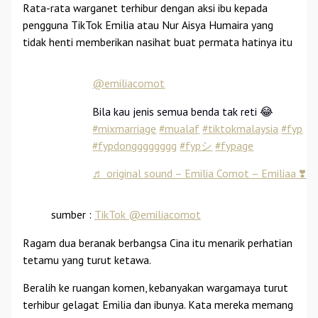
Rata-rata warganet terhibur dengan aksi ibu kepada
pengguna TikTok Emilia atau Nur Aisya Humaira yang
tidak henti memberikan nasihat buat permata hatinya itu
@emiliacomot
Bila kau jenis semua benda tak reti 😂
#mixmarriage
#mualaf
#tiktokmalaysia
#fyp
#fypdongggggggg
#fypシ
#fypage
♬ original sound – Emilia Comot – Emiliaa ❣️
sumber :
TikTok @emiliacomot
Ragam dua beranak berbangsa Cina itu menarik perhatian
tetamu yang turut ketawa.
Beralih ke ruangan komen, kebanyakan wargamaya turut
terhibur gelagat Emilia dan ibunya. Kata mereka memang