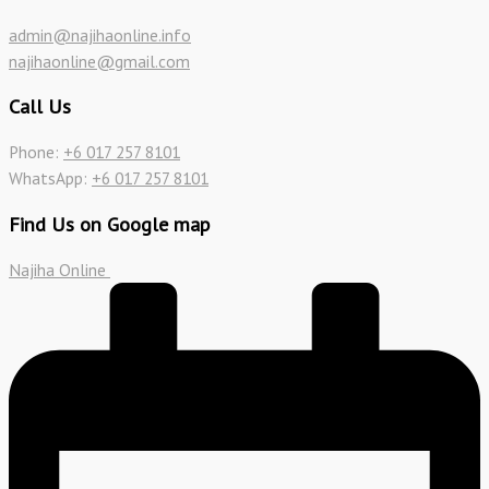
admin@najihaonline.info
najihaonline@gmail.com
Call Us
Phone:
+6 017 257 8101
WhatsApp:
+6 017 257 8101
Find Us on Google map
Najiha Online