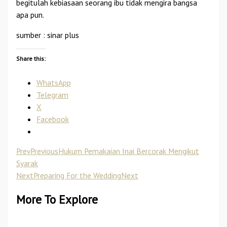
begitulah kebiasaan seorang ibu tidak mengira bangsa
apa pun.
sumber : sinar plus
Share this:
WhatsApp
Telegram
X
Facebook
Prev
Previous
Hukum Pemakaian Inai Bercorak Mengikut
Syarak
Next
Preparing For the Wedding
Next
More To Explore