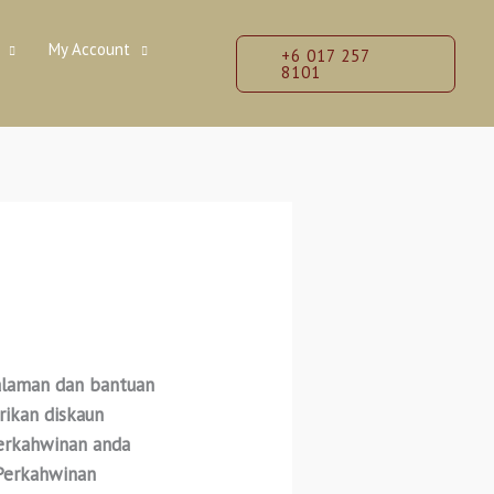
My Account
+6 017 257
8101
alaman dan bantuan
ikan diskaun
perkahwinan anda
 Perkahwinan