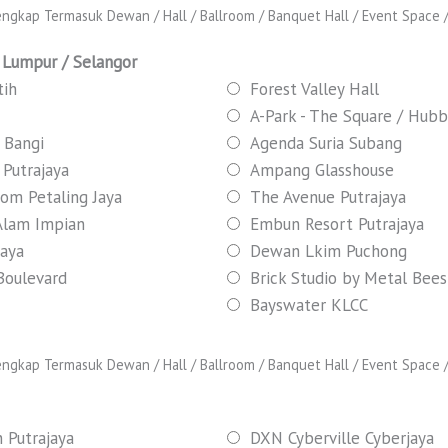
ngkap Termasuk Dewan / Hall / Ballroom / Banquet Hall / Event Space / 
 Lumpur / Selangor
tih
Forest Valley Hall
A-Park - The Square / Hub
 Bangi
Agenda Suria Subang
Putrajaya
Ampang Glasshouse
oom Petaling Jaya
The Avenue Putrajaya
Alam Impian
Embun Resort Putrajaya
jaya
Dewan Lkim Puchong
Boulevard
Brick Studio by Metal Bees
Bayswater KLCC
ngkap Termasuk Dewan / Hall / Ballroom / Banquet Hall / Event Space / 
 Putrajaya
DXN Cyberville Cyberjaya