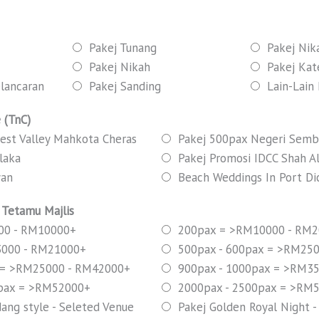
Pakej Tunang
Pakej Nik
Pakej Nikah
Pakej Kat
lancaran
Pakej Sanding
Lain-Lain 
 (TnC)
est Valley Mahkota Cheras
Pakej 500pax Negeri Semb
laka
Pakej Promosi IDCC Shah A
yan
Beach Weddings In Port Di
) Tetamu Majlis
00 - RM10000+
200pax = >RM10000 - RM
3000 - RM21000+
500pax - 600pax = >RM25
 = >RM25000 - RM42000+
900pax - 1000pax = >RM3
0pax = >RM52000+
2000pax - 2500pax = >RM
ang style - Seleted Venue
Pakej Golden Royal Night -