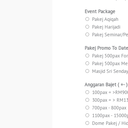
Event Package
Pakej Aqiqah
Pakej Harijadi
Pakej Seminar/Pe
Pakej Promo To Date
Pakej 500pax For
Pakej 500pax Me
Masjid Sri Senda
Anggaran Bajet ( +- 
100pax = >RM90
300pax = > RM1
700pax - 800pax
1100pax - 1500
Dome Pakej / Hid