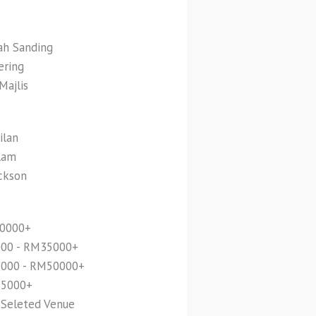
ah Sanding
ering
Majlis
ilan
lam
ckson
20000+
000 - RM35000+
5000 - RM50000+
55000+
 Seleted Venue