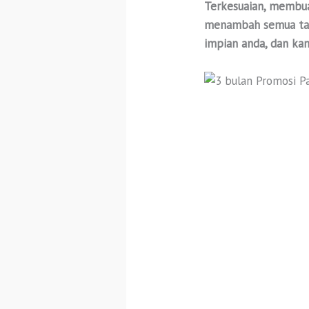
Terkesuaian, membua
menambah semua tamb
impian anda, dan kam