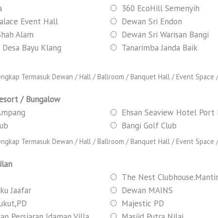
a
360 EcoHill Semenyih
alace Event Hall
Dewan Sri Endon
 Shah Alam
Dewan Sri Warisan Bangi
 Desa Bayu Klang
Tanarimba Janda Baik
ngkap Termasuk Dewan / Hall / Ballroom / Banquet Hall / Event Space / 
Resort / Bungalow
 Ampang
Ehsan Seaview Hotel Port 
lub
Bangi Golf Club
ngkap Termasuk Dewan / Hall / Ballroom / Banquet Hall / Event Space / 
ilan
The Nest Clubhouse.Manti
nku Jaafar
Dewan MAINS
Lukut,PD
Majestic PD
an Persiaran Idaman Villa,
Masjid Putra Nilai