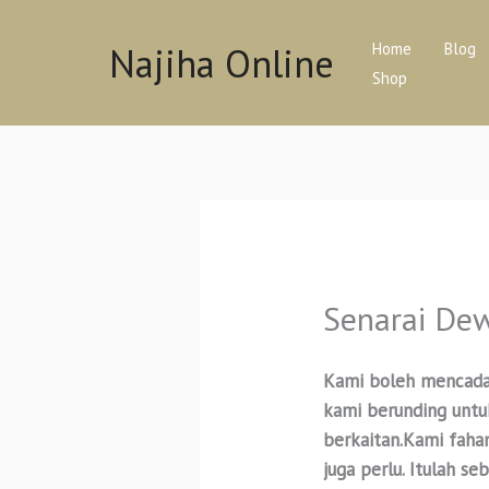
Skip
to
Najiha Online
Home
Blog
content
Shop
Senarai De
Kami boleh mencadan
kami berunding untu
berkaitan.Kami faha
juga perlu. Itulah 