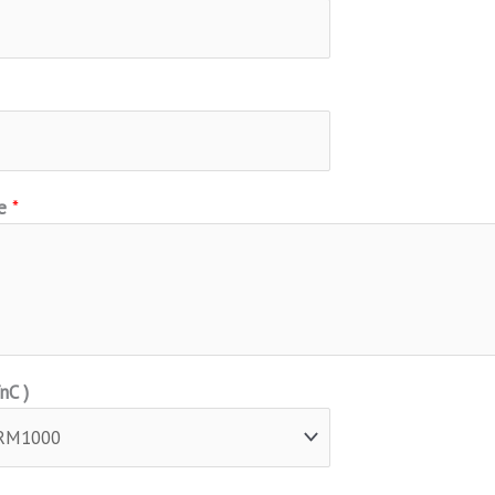
ge
*
nC )