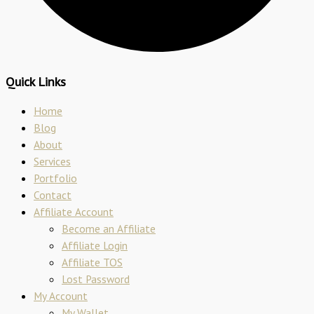
Quick Links
Home
Blog
About
Services
Portfolio
Contact
Affiliate Account
Become an Affiliate
Affiliate Login
Affiliate TOS
Lost Password
My Account
My Wallet