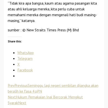
“Tidak kira apa bangsa, kaum atau agama pasangan kita
atau ahli keluarga mereka, kita perlu cuba untuk
memahami mereka dengan mengenali hati budi masing-
masing,” katanya.
sumber : © New Straits Times Press (M) Bhd
Share this:
WhatsApp
Telegram
X
Facebook
Prev
Previous
Seminggu lagi negeri sembilan dijangka akan
beralih ke fasa 4 pPN
Next
Hukum Pemakaian Inai Bercorak Mengikut
Syarak
Next