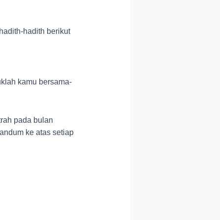
adith-hadith berikut
uklah kamu bersama-
trah pada bulan
andum ke atas setiap