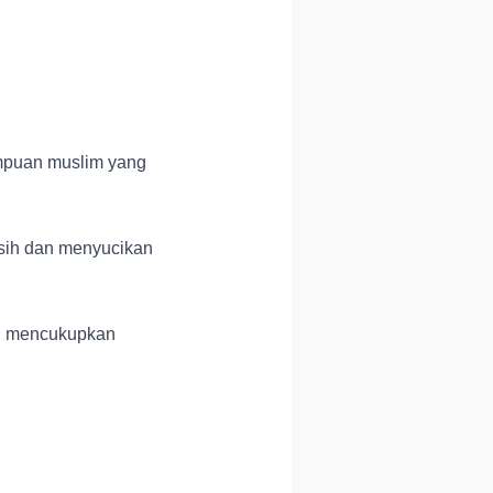
rempuan muslim yang
sih dan menyucikan
an mencukupkan