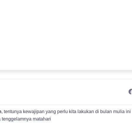
t
n
, tentunya kewajipan yang perlu kita lakukan di bulan mulia in
gga tenggelamnya matahari