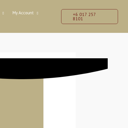
My Account
+6 017 257
8101