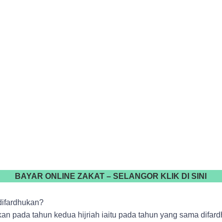
BAYAR ONLINE ZAKAT – SELANGOR KLIK DI SINI
 difardhukan?
ukan pada tahun kedua hijriah iaitu pada tahun yang sama difa