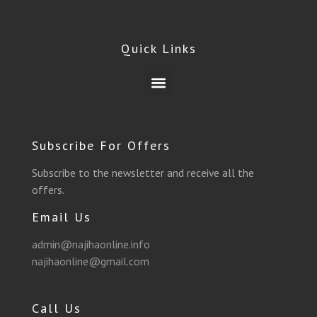
c
l
i
s
u
a
e
e
t
t
t
t
Quick Links
b
g
t
a
u
s
Menu
o
r
e
g
b
a
o
a
r
r
e
p
Subscribe For Offers
k
m
a
p
Subscribe to the newsletter and receive all the
offers.
m
Email Us
admin@najihaonline.info
najihaonline@gmail.com
Call Us