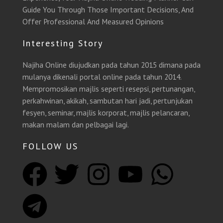
Guide You Through Those Important Decisions, And
Offer Professional And Measured Opinions
Interesting Story
Najiha Online diujudkan pada tahun 2015 dimana pada
mulanya dikenali portal online pada tahun 2014.
Mempromosikan majlis seperti resepsi, pertunangan,
perkahwinan, akikah, sambutan hari jadi, pertunjukan
fesyen, seminar, majlis korporat, majlis pelancaran,
makan malam dan pelbagai lagi.
FOLLOW US
F
T
T
I
Y
W
a
e
w
n
o
h