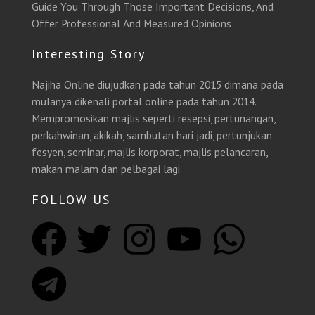
Guide You Through Those Important Decisions, And
Offer Professional And Measured Opinions
Interesting Story
Najiha Online diujudkan pada tahun 2015 dimana pada
mulanya dikenali portal online pada tahun 2014.
Mempromosikan majlis seperti resepsi, pertunangan,
perkahwinan, akikah, sambutan hari jadi, pertunjukan
fesyen, seminar, majlis korporat, majlis pelancaran,
makan malam dan pelbagai lagi.
FOLLOW US
F
T
T
I
Y
W
a
e
w
n
o
h
c
l
i
s
u
a