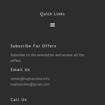
e
e
t
t
t
t
Quick Links
b
g
t
a
u
s
Menu
o
r
e
g
b
a
o
a
r
r
e
p
Subscribe For Offers
k
m
a
p
Subscribe to the newsletter and receive all the
offers.
m
Email Us
admin@najihaonline.info
najihaonline@gmail.com
Call Us