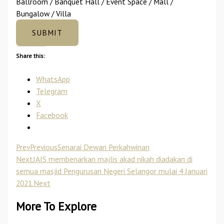
Ballroom / Banquet Hall / Event Space / Mall /
Bungalow / Villa
SUBMIT
Share this:
WhatsApp
Telegram
X
Facebook
Prev
Previous
Senarai Dewan Perkahwinan
Next
JAIS membenarkan majlis akad nikah diadakan di
semua masjid Pengurusan Negeri Selangor mulai 4 Januari
2021.
Next
More To Explore