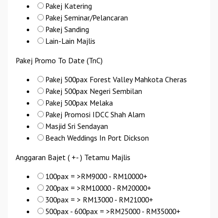
Pakej Katering
Pakej Seminar/Pelancaran
Pakej Sanding
Lain-Lain Majlis
Pakej Promo To Date (TnC)
Pakej 500pax Forest Valley Mahkota Cheras
Pakej 500pax Negeri Sembilan
Pakej 500pax Melaka
Pakej Promosi IDCC Shah Alam
Masjid Sri Sendayan
Beach Weddings In Port Dickson
Anggaran Bajet ( +- ) Tetamu Majlis
100pax = >RM9000 - RM10000+
200pax = >RM10000 - RM20000+
300pax = > RM13000 - RM21000+
500pax - 600pax = >RM25000 - RM35000+