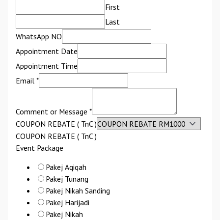
First
Last
WhatsApp NO
Appointment Date
Appointment Time
Email
*
Comment or Message
*
COUPON REBATE ( TnC )
COUPON REBATE ( TnC )
Event Package
Pakej Aqiqah
Pakej Tunang
Pakej Nikah Sanding
Pakej Harijadi
Pakej Nikah